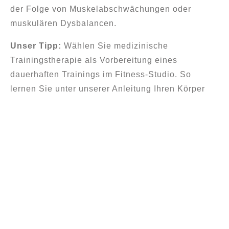
der Folge von Muskelabschwächungen oder
muskulären Dysbalancen.
Unser Tipp:
Wählen Sie medizinische
Trainingstherapie als Vorbereitung eines
dauerhaften Trainings im Fitness-Studio. So
lernen Sie unter unserer Anleitung Ihren Körper
und seine Anforderungen genau kennen und sind
bestens gewappnet für ein langfristig erfolgreiches
Muskeltraining. Profitieren Sie von unseren
interessanten Angeboten.
Unser besonderes Angebot:
Medizinische Trainingstherapie ohne Rezept
Einzeltraining mit persönlichem Therapeuten,
60 Minuten